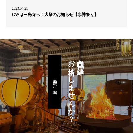
2023.04.21
GWは三光寺へ！大祭のお知らせ【水神祭り】
お祈りしませんか？
住職と一緒に
月例参拝のご案内