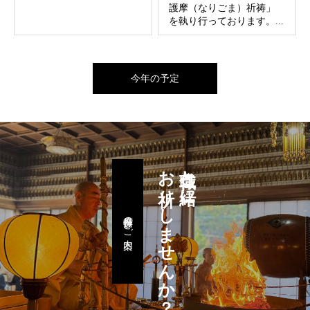
護摩（なりごま）祈祷」
を執り行っております。...
今年の予定
お祈りしませんか？
住職と一緒に
月例参拝のご案内