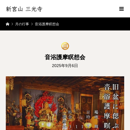
新宮山 三光寺
月の行事
音浴護摩瞑想会
音浴護摩瞑想会
2025年9月6日