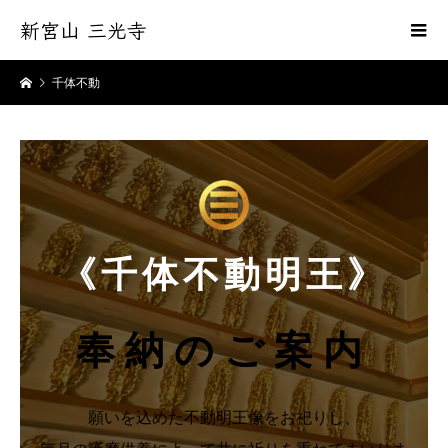
新宮山 三光寺
千体不動
《千体不動明王》
奉納のご案内
願いを込めた不動明王像をお祀りし、