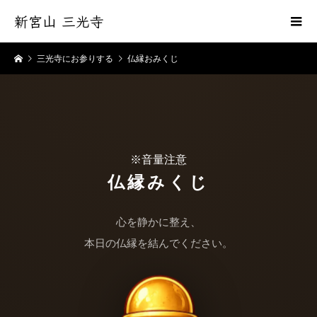
新宮山 三光寺
三光寺にお参りする
仏縁おみくじ
※音量注意
仏縁みくじ
心を静かに整え、
本日の仏縁を結んでください。